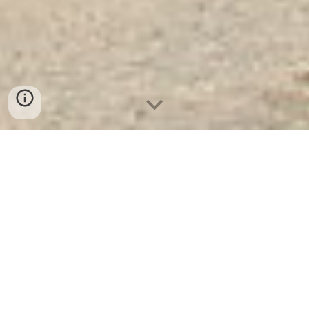
Két Sắt Ngân Hàng Cao Cấp
| Tủ Locker BEMC 32 Ngăn -
Nơi Cung Cấp Uy Tín Và
Chất Lượng Số 1 Tại Việt
Nam