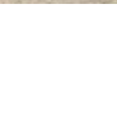
Két Sắt Ngân Hàng Cao Cấp
| Két
Sắt Điện Tử KCC200 - E Silver
-
Nhà Máy SX Két Sắt Số 1 Tại VN
Két Sắt Điện Tử KCC200 - E Silver -
Két Sắt WELKO là Thương Hiệu Uy
Tín Trên 30 Năm Kinh Nghiệm. Công
ty luôn đặt chữ tín lên hàng đầu. Nhà
máy SX Tuyển đại lý cấp 1 cung cấp
Két Sắt Với Nhiều Thương Hiệu Nổi
Tiếng Hàng Đầu Tại Việt Nam Và
Trên Thế Giới.
Ưu Đãi Khủng
khi
mua sắm Két Sắt WELKO.
Cam Kết
100% Giá Gốc
, Giá Cực
SOCK
+