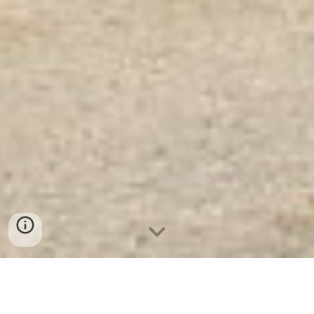
Ket Sat Ngan Hang Cao Cap
| Két
Sắt Mini Hàn Quốc KCC120 - KC
-