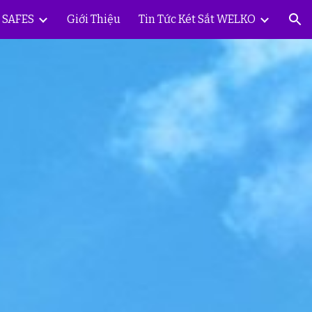
Y SAFES
Giới Thiệu
Tin Tức Két Sắt WELKO
ion