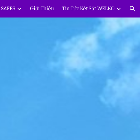
Y SAFES
Giới Thiệu
Tin Tức Két Sắt WELKO
ion