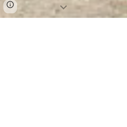
Ket Sat Ngan Hang Cao Cap
| Két
Sắt Tài Lộc WELKO GC1800 LED
Dài. Công Ty Sản Xuất Và Phân
Phối Két Sắt Hàng Đầu Thế Giới.
Két Sắt Tài Lộc WELKO GC1800
LED Dài
Két Sắt WELKO là Thương
-
Hiệu Uy Tín Hơn 30 Năm Kinh
Nghiệm. Công ty luôn đặt chữ tín lên