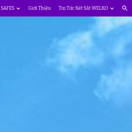
Y SAFES
Giới Thiệu
Tin Tức Két Sắt WELKO
ion