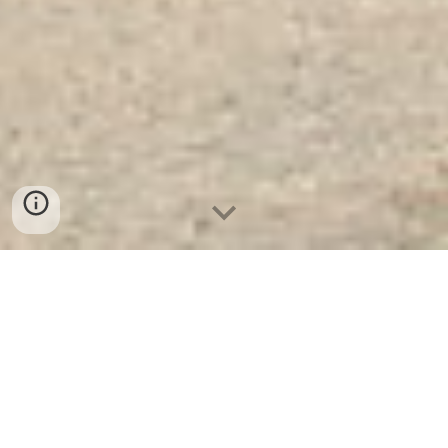
Két Sắt Ngân Hàng Cao Cấp
| Két
Sắt May Mắn WELKO G570 E Silver.
Công Ty Sản Xuất Và Phân Phối Két
Sắt Hàng Đầu Thế Giới.