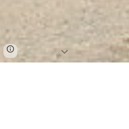
Két Sắt Ngân Hàng Cao Cấp
| Két
Sắt Hàn Quốc KS125 - White - Led
Dài
Két Sắt Hàn Quốc KS125 - White -
Led Dài
Két sắt cho các văn phòng
công ty hiện nay rất phổ biến và đóng