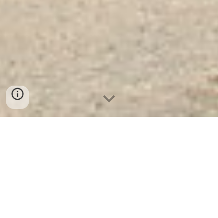
Két Sắt Ngân Hàng Cao Cấp
|
Tủ Bảo Mật BDI - Hộc Cố
Định K600 - DK - Nơi Cung
Cấp Uy Tín Và Chất Lượng
Số 1 Tại VN