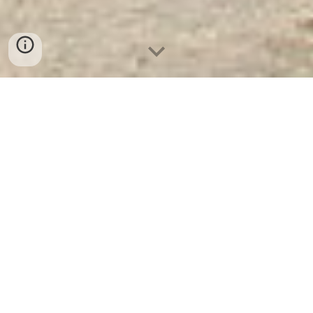
Két Sắt Ngân Hàng Cao Cấp
|
Tủ Bảo Mật Ngân Hàng Steel
Security Cabinet BDI NH6 -
KC - Nơi Cung Cấp Uy Tín Và
Chất Lượng Số 1 Tại VN
Tủ Bảo Mật Ngân Hàng Steel
Security Cabinet BDI NH6 - KC -
Tủ
Hồ Sơ + Tủ Thư Viện Di Động, Tủ
Quần Áo, Tủ Lắp Ghép, Tủ Hồ Sơ