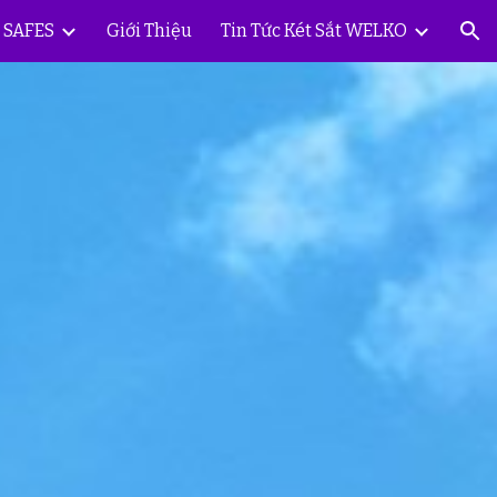
Y SAFES
Giới Thiệu
Tin Tức Két Sắt WELKO
ion