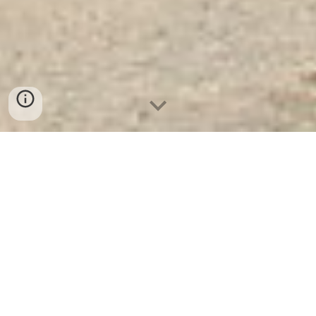
Két Sắt Ngân Hàng Cao Cấp
| Két
Sắt Chống Cháy KCC200-FE
- Nhà
Máy SX Két Sắt Số 1 Tại VN
Két Sắt Chống Cháy KCC200-FE
Két Sắt WELKO là Thương Hiệu Uy
Tín Trên 30 Năm Kinh Nghiệm. Công
ty luôn đặt chữ tín lên hàng đầu. Nhà