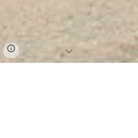
Ket Sat Ngan Hang Cao Cap
| Két
Sắt Chống Tia Xạ WELKO US1650
DK 2 Cửa Pro. Công Ty Sản Xuất
Và Phân Phối Két Sắt Hàng Đầu
Thế Giới