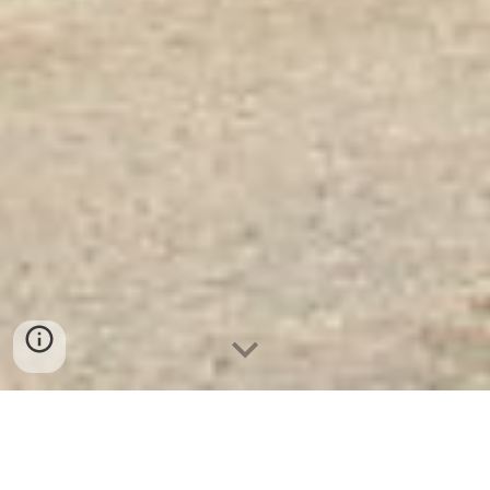
Két Sắt Ngân Hàng Cao Cấp
| Két
Sắt Chống Đập KCC60-DK
- Nhà