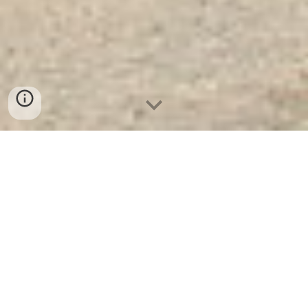
Két Sắt Ngân Hàng Cao Cấp
| Két
Sắt Nhà Hàng WELKO KCC200-FE
-
Nhà Máy SX Két Sắt Số 1 Tại VN
Két Sắt Nhà Hàng WELKO
KCC200-FE
Két Sắt WELKO là
Thương Hiệu Uy Tín Trên 30 Năm
Kinh Nghiệm. Công ty luôn đặt chữ tín