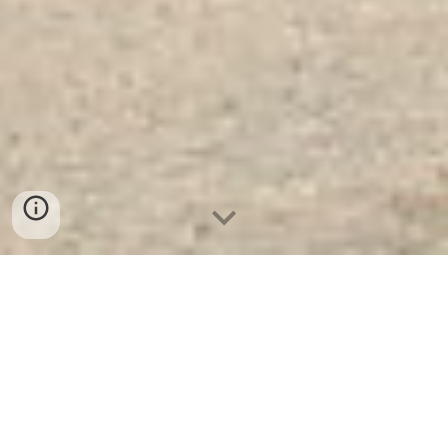
Két Sắt Ngân Hàng Cao Cấp
| Két
Sắt Cao Cấp WELKO KN35 Brown -
E Silver. Công Ty Sản Xuất Và Phân
Phối Két Sắt Hàng Đầu Thế Giới.