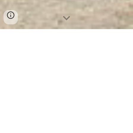
Két Sắt Ngân Hàng Cao Cấp
| Két
Sắt Chống Tia Xạ WELKO US1510
DK. Công Ty Sản Xuất Và Phân
Phối Két Sắt Hàng Đầu Thế Giới
Két Sắt Chống Tia Xạ WELKO
US1510 DK
- Két Sắt WELKO là
Thương Hiệu Uy Tín Hơn 30 Năm