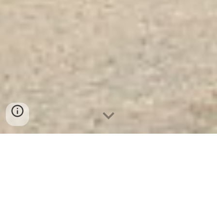
Ket Sat Ngan Hang Cao Cap
| Két
Sắt Trường Học WELKO KCC80 -
Led Dài
- Nhà Máy Sản Xuất Két Sắt
Số 01 Tại VN