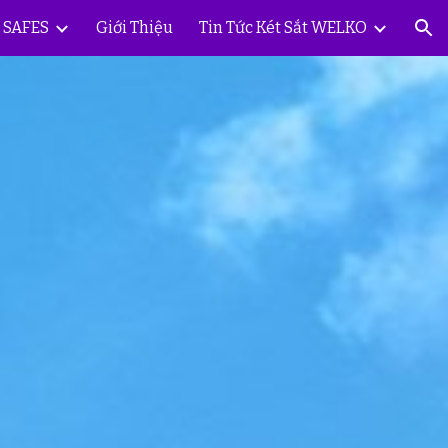
Y SAFES
Giới Thiệu
Tin Tức Két Sắt WELKO
ion