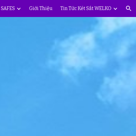
Y SAFES
Giới Thiệu
Tin Tức Két Sắt WELKO
ion