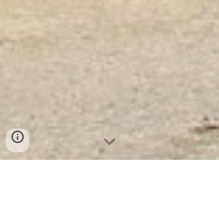
Ket Sat Ngan Hang
-
Safes Box Company
-
Két Sắt Thông Minh
LIBERTY Safe LB68 Pro
Dual Key Safe Deposit Box Lock Bielefeld Germany Cửa
hàng bán Két Sắt Quận Hồng Bàng