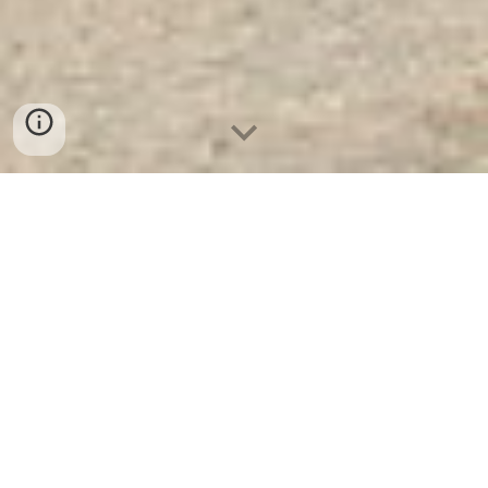
Ket Sat Ngan Hang Cao Cap
| Két
Sắt Chống Cháy KCC200 E - Brown
-
Cty Sản Xuất KÉT SẮT Hàng Đầu
VN
Két Sắt Chống Cháy KCC200 E -
Brown -
Két Sắt WELKO là Thương
Hiệu Uy Tín Trên 30 Năm Kinh
Nghiệm. Công ty luôn đặt chữ tín lên