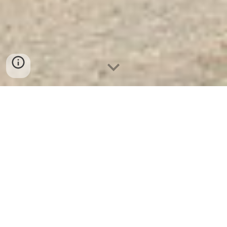
Két Sắt Ngân Hàng Cao Cấp
| Két
Sắt Xuất Khẩu Mỹ WELKO US68 FE
White. Công Ty Sản Xuất Và Phân
Phối Két Sắt Hàng Đầu Thế Giới
Két Sắt Xuất Khẩu Mỹ WELKO