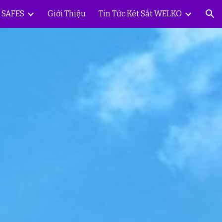
Y SAFES
Giới Thiệu
Tin Tức Két Sắt WELKO
ion