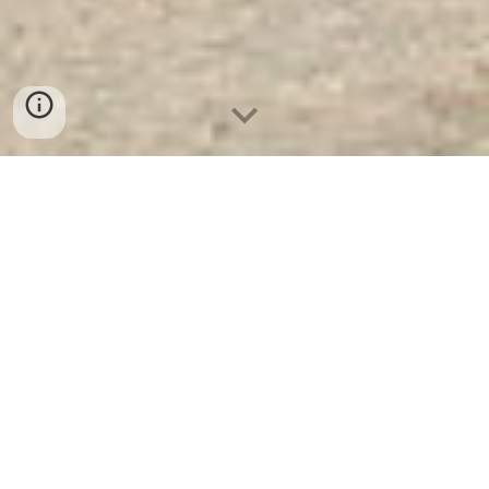
Két Sắt Ngân Hàng Cao Cấp
| Két
Sắt Bệnh Viện WELKO KCC50 - KC
- Nhà Máy SX Két Sắt Số 1 Tại VN
Két Sắt Bệnh Viện WELKO KCC50 -
KC -
Két Sắt WELKO là Thương Hiệu
Uy Tín Trên 30 Năm Kinh Nghiệm.
Công ty luôn đặt chữ tín lên hàng
đầu. Nhà máy SX Tuyển đại lý cấp 1