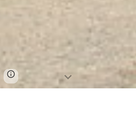
Két Sắt Ngân Hàng Cao Cấp
| Công
Ty Xuất Khẩu Két SắtWELKO US88
LED Red. Công Ty Sản Xuất Và