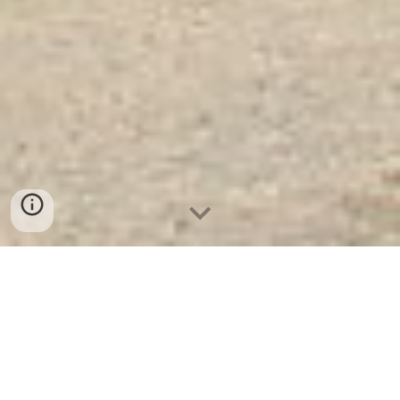
Ket Sat Ngan Hang Cao Cap
| Két
Sắt Phong Thuỷ KCC55 E - GOLD
-
Nhà Máy SX Két Sắt Số 1 Tại VN
Két Sắt Phong Thuỷ KCC55 E -