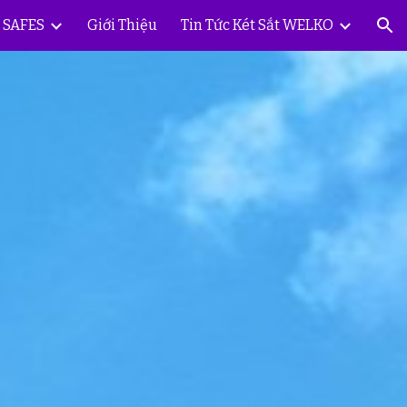
Y SAFES
Giới Thiệu
Tin Tức Két Sắt WELKO
ion