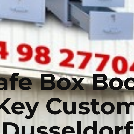
afe Box Bo
Key Custo
Dusseldorf