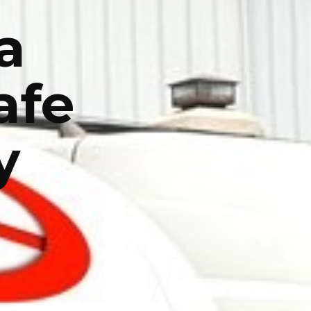
a
afe
y