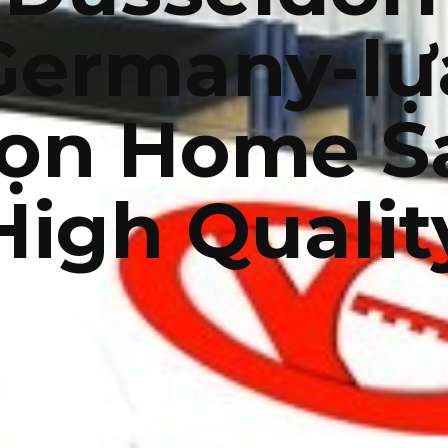
Germany-lự
ọn Home S
High Qualit