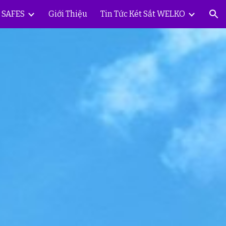
Y SAFES
Giới Thiệu
Tin Tức Két Sắt WELKO
ion