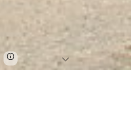
Két Sắt Ngân Hàng Cao Cấp
|
Tủ Hồ Sơ Lưới văn phòng
Tủ Hồ Sơ Lưới văn phòng
do đơn vị
an toàn kho quỹ sản xuất, nó là dòng