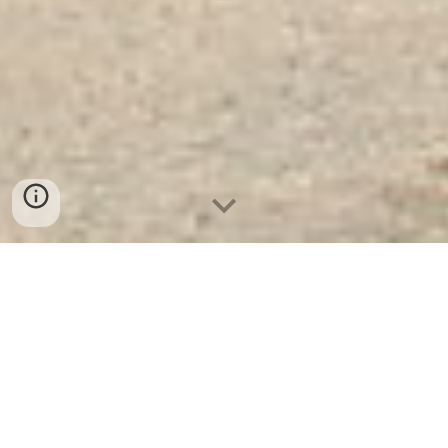
Ket Sat Ngan Hang Cao Cap
| Két
Sắt Tốt WELKO KD54 - LED Dài
Black. Công Ty Sản Xuất Và Phân
Phối Két Sắt Hàng Đầu Thế Giới.