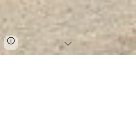
Ket Sat Ngan Hang Cao Cap
| Két
Sắt Đà Nẵng KN45 - E Silver
- Nhà
Máy SX Két Sắt Số 1 Tại VN
Két Sắt Đà Nẵng KN45 - E Silver -
Két Sắt WELKO là Thương Hiệu Uy
Tín Trên 30 Năm Kinh Nghiệm. Công
ty luôn đặt chữ tín lên hàng đầu. Nhà