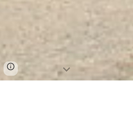
Két Sắt Ngân Hàng Cao Cấp
| Két
Sắt Xuất Khẩu Chính Hãng WELKO
US1080 LED Red. Công Ty Sản
Xuất Và Phân Phối Két Sắt Hàng