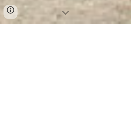
Két Sắt Ngân Hàng Cao Cấp
| Công
Ty Xuất Khẩu Két Sắt WELKO US88
KEY Black. Công Ty Sản Xuất Và
Phân Phối Két Sắt Hàng Đầu Thế
Giới
Công Ty Xuất Khẩu Két Sắt WELKO
US88 KEY Black
- Két Sắt WELKO là
Thương Hiệu Uy Tín Hơn 30 Năm