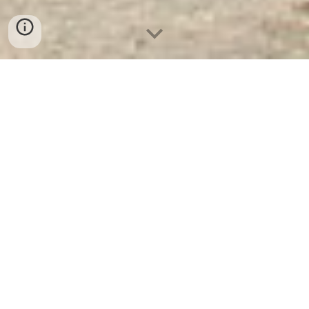
Két Sắt Ngân Hàng Cao Cấp
|
Tủ Hồ Sơ BEMC K3
Sản phẩm Office Cabinets
được
thiết kế dựa vào tiêu chí về cấu trúc,
tính hiện đại và tính an toàn cho sử
dụng và bảo vệ môi trường. Kết cấu
sản phẩm hợp lý, chắc chắn và đặc
biệt tủ có nhiều ngăn để tài liệu và
khóa an toàn.