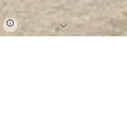
Ket Sat Ngan Hang Cao Cap
| Két
Sắt Doanh Nhân WELKO KF700EK
- Nhà Máy SX Két Sắt Số 1 Tại VN
Két Sắt Doanh Nhân WELKO
KF700EK -
Két Sắt KARDO là
Thương Hiệu Uy Tín Trên 30 Năm
Kinh Nghiệm. Công ty luôn đặt chữ tín
lên hàng đầu. Nhà máy SX Tuyển đại
lý cấp 1 cung cấp Két Sắt Với Nhiều