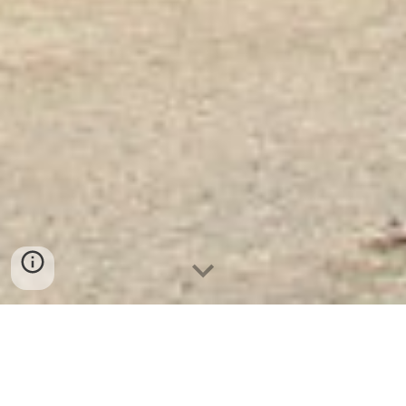
Ket Sat Ngan Hang Cao Cap
| Két
Sắt Hàn Quốc WELKO Gold 1200E
-
Nhà Máy SX Két Sắt Số 1 Tại VN