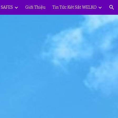
Y SAFES
Giới Thiệu
Tin Tức Két Sắt WELKO
ion