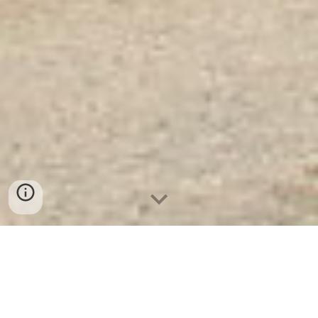
Két Sắt Ngân Hàng Cao Cấp
|
Két Sắt Hàn Quốc KS160 -
Brown Led Dài