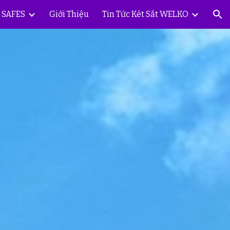
Y SAFES
Giới Thiệu
Tin Tức Két Sắt WELKO
ion