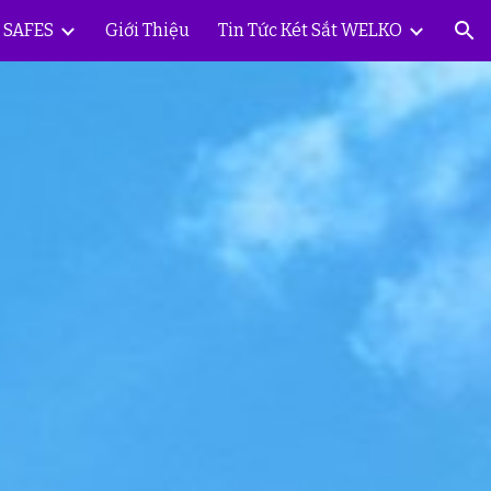
Y SAFES
Giới Thiệu
Tin Tức Két Sắt WELKO
ion