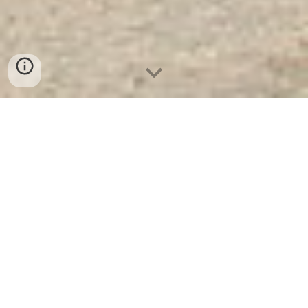
Két Sắt Ngân Hàng Cao Cấp
| Két
Sắt Doanh Nhân WELKO KF550EK
- Nhà Máy SX Két Sắt Số 1 Tại VN
Két Sắt Doanh Nhân WELKO
KF550EK -
Két Sắt WELKO là
Thương Hiệu Uy Tín Trên 30 Năm
Kinh Nghiệm. Công ty luôn đặt chữ tín
lên hàng đầu. Nhà máy SX Tuyển đại