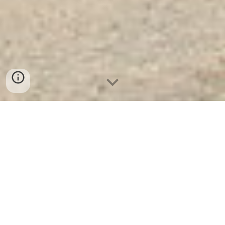
Két Sắt Ngân Hàng Cao Cấp
| Két
Sắt Chống Cháy KCC41 - KC
- Nhà
Máy SX Két Sắt Số 1 Tại VN
Két Sắt Chống Cháy KCC41 - KC -
Két Sắt WELKO là Thương Hiệu Uy
Tín Trên 30 Năm Kinh Nghiệm. Công
ty luôn đặt chữ tín lên hàng đầu. Nhà