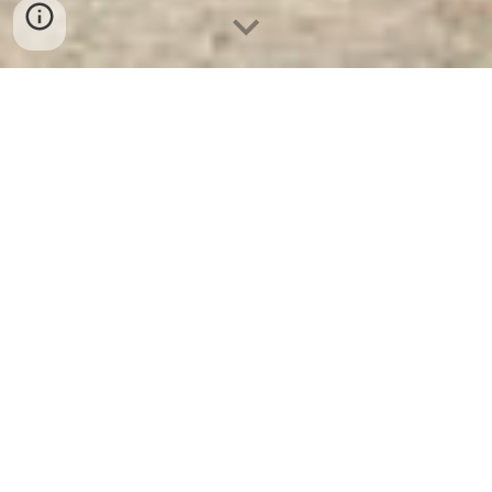
Ket Sat Ngan Hang
-
Premium Safe
Box
-
Két Sắt Thông Minh LIBERTY
Safe LB50 Pro
Safe Fake Box Stuttgart Germany-
Két sắt giá rẻ được cung cấp tại các
cửa hàng đại lý chính hãng với giá
rẻ nhất
Két Sắt Ngân Hàng Cao Cấp - Safe Storage
Box Germany - Hotel Safe Suppliers - két sắt