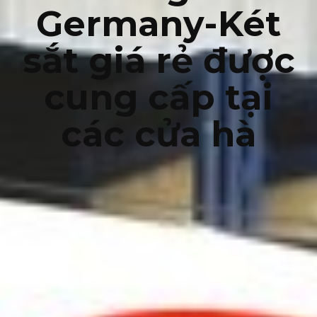
Germany-Két
sắt giá rẻ được
cung cấp tại
các cửa hà