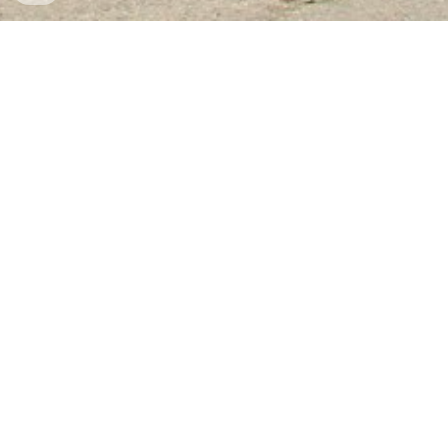
Ket Sat Ngan Hang
-
Safes Box Company
-
Két Sắt Thông Minh
LIBERTY Safe LB68 Pro
Safe Box Ttlock Bochum Germany Két Sắt Chính Hãng
Công Ty Cổ Phần Thiết Bị Vật Tư
Ngân Hàng Và An Toàn Kho Quỹ
Việt Nam