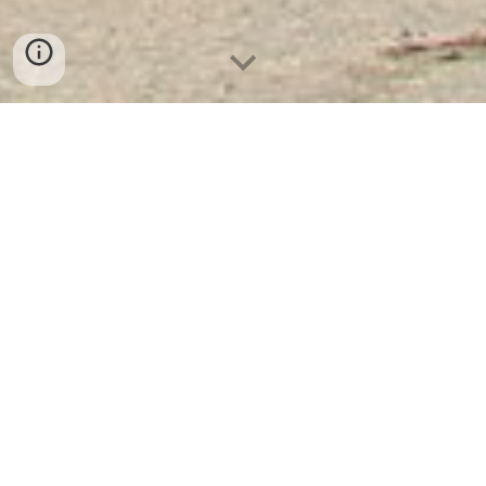
Két Sắt Ngân Hàng
-
Depository Safes
-
Két Sắt Thông Minh
LIBERTY Safes
Safe Box Schaumstoff Cologne Germany -
cửa hàng Két Bạc Chống Trộm cung cấp két
sắt giá rẻ chất lượng cao an toàn uy tín
Aus Ihrer Anfrage geht hervor, dass Sie an verschiedenen
Tresortypen interessiert sind, darunter:
Két Sắt Ngân Hàng
(Banktresore) – Dies sind
Hochsicherheitstresore für den Einsatz in Banken und
anderen Finanzinstituten. Sie sind in der Regel sehr groß