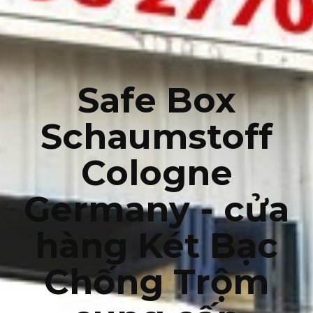
Safe Box
Schaumstoff
Cologne
Germany - cửa
hàng Két Bạc
Chống Trộm