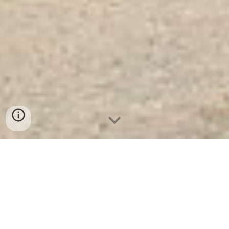
Ket Sat Ngan Hang Cao Cap
| Két
Sắt Mini Hàn Quốc KCC41 - KC
-
Nhà Máy SX Két Sắt Số 1 Tại VN
Két Sắt Mini Hàn Quốc KCC41 - KC