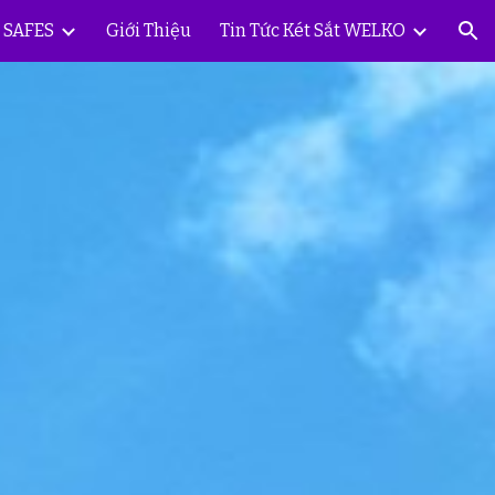
Y SAFES
Giới Thiệu
Tin Tức Két Sắt WELKO
ion